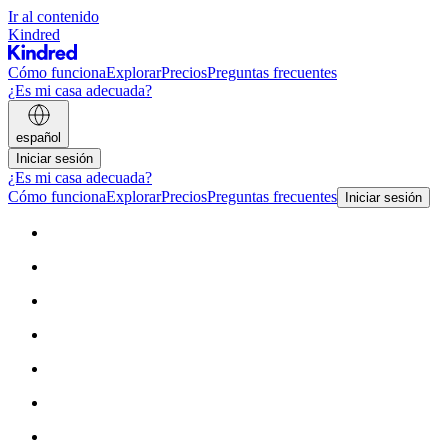
Ir al contenido
Kindred
Cómo funciona
Explorar
Precios
Preguntas frecuentes
¿Es mi casa adecuada?
español
Iniciar sesión
¿Es mi casa adecuada?
Cómo funciona
Explorar
Precios
Preguntas frecuentes
Iniciar sesión