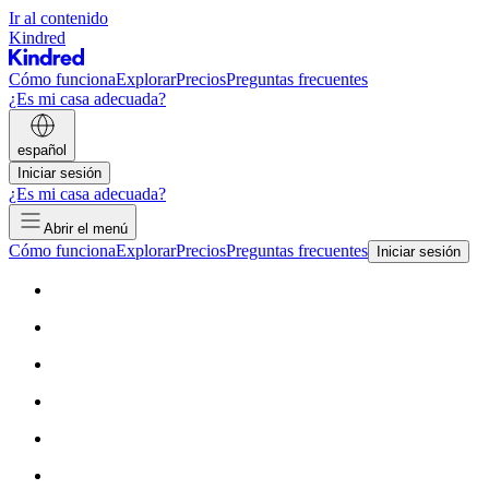
Ir al contenido
Kindred
Cómo funciona
Explorar
Precios
Preguntas frecuentes
¿Es mi casa adecuada?
español
Iniciar sesión
¿Es mi casa adecuada?
Abrir el menú
Cómo funciona
Explorar
Precios
Preguntas frecuentes
Iniciar sesión