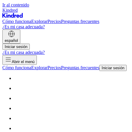
Ir al contenido
Kindred
Cómo funciona
Explorar
Precios
Preguntas frecuentes
¿Es mi casa adecuada?
español
Iniciar sesión
¿Es mi casa adecuada?
Abrir el menú
Cómo funciona
Explorar
Precios
Preguntas frecuentes
Iniciar sesión