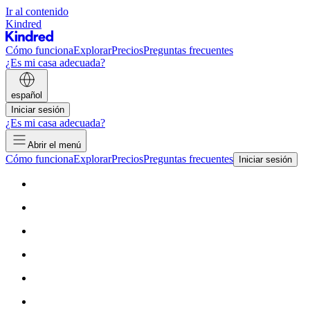
Ir al contenido
Kindred
Cómo funciona
Explorar
Precios
Preguntas frecuentes
¿Es mi casa adecuada?
español
Iniciar sesión
¿Es mi casa adecuada?
Abrir el menú
Cómo funciona
Explorar
Precios
Preguntas frecuentes
Iniciar sesión