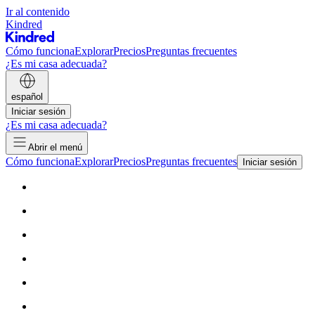
Ir al contenido
Kindred
Cómo funciona
Explorar
Precios
Preguntas frecuentes
¿Es mi casa adecuada?
español
Iniciar sesión
¿Es mi casa adecuada?
Abrir el menú
Cómo funciona
Explorar
Precios
Preguntas frecuentes
Iniciar sesión