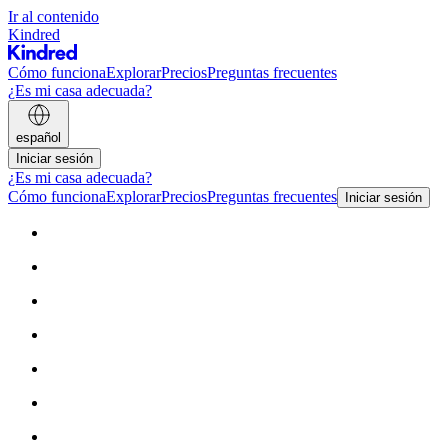
Ir al contenido
Kindred
Cómo funciona
Explorar
Precios
Preguntas frecuentes
¿Es mi casa adecuada?
español
Iniciar sesión
¿Es mi casa adecuada?
Cómo funciona
Explorar
Precios
Preguntas frecuentes
Iniciar sesión