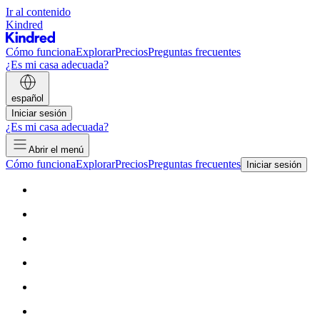
Ir al contenido
Kindred
Cómo funciona
Explorar
Precios
Preguntas frecuentes
¿Es mi casa adecuada?
español
Iniciar sesión
¿Es mi casa adecuada?
Abrir el menú
Cómo funciona
Explorar
Precios
Preguntas frecuentes
Iniciar sesión