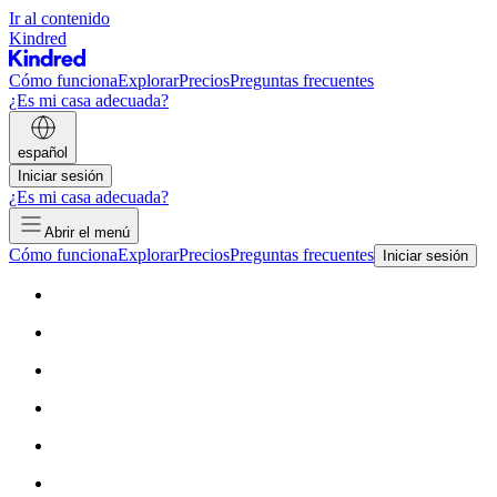
Ir al contenido
Kindred
Cómo funciona
Explorar
Precios
Preguntas frecuentes
¿Es mi casa adecuada?
español
Iniciar sesión
¿Es mi casa adecuada?
Abrir el menú
Cómo funciona
Explorar
Precios
Preguntas frecuentes
Iniciar sesión