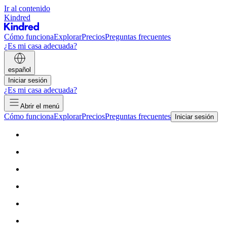
Ir al contenido
Kindred
Cómo funciona
Explorar
Precios
Preguntas frecuentes
¿Es mi casa adecuada?
español
Iniciar sesión
¿Es mi casa adecuada?
Abrir el menú
Cómo funciona
Explorar
Precios
Preguntas frecuentes
Iniciar sesión