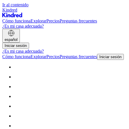
Ir al contenido
Kindred
Cómo funciona
Explorar
Precios
Preguntas frecuentes
¿Es mi casa adecuada?
español
Iniciar sesión
¿Es mi casa adecuada?
Cómo funciona
Explorar
Precios
Preguntas frecuentes
Iniciar sesión