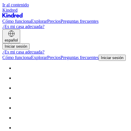
Ir al contenido
Kindred
Cómo funciona
Explorar
Precios
Preguntas frecuentes
¿Es mi casa adecuada?
español
Iniciar sesión
¿Es mi casa adecuada?
Cómo funciona
Explorar
Precios
Preguntas frecuentes
Iniciar sesión