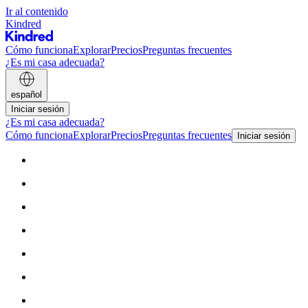
Ir al contenido
Kindred
Cómo funciona
Explorar
Precios
Preguntas frecuentes
¿Es mi casa adecuada?
español
Iniciar sesión
¿Es mi casa adecuada?
Cómo funciona
Explorar
Precios
Preguntas frecuentes
Iniciar sesión