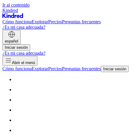
Ir al contenido
Kindred
Cómo funciona
Explorar
Precios
Preguntas frecuentes
¿Es mi casa adecuada?
español
Iniciar sesión
¿Es mi casa adecuada?
Abrir el menú
Cómo funciona
Explorar
Precios
Preguntas frecuentes
Iniciar sesión