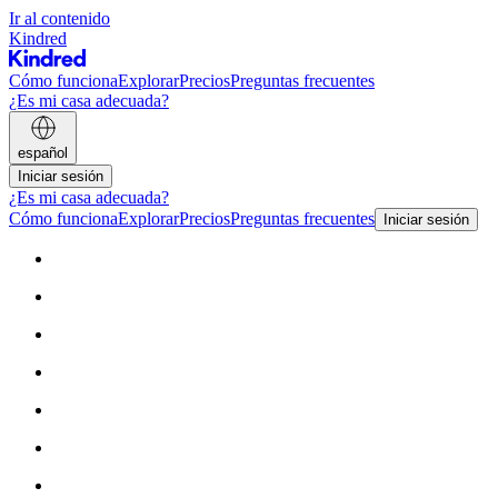
Ir al contenido
Kindred
Cómo funciona
Explorar
Precios
Preguntas frecuentes
¿Es mi casa adecuada?
español
Iniciar sesión
¿Es mi casa adecuada?
Cómo funciona
Explorar
Precios
Preguntas frecuentes
Iniciar sesión