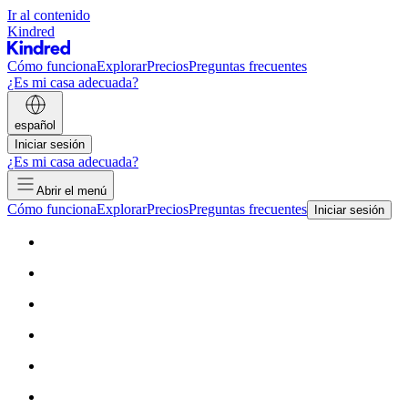
Ir al contenido
Kindred
Cómo funciona
Explorar
Precios
Preguntas frecuentes
¿Es mi casa adecuada?
español
Iniciar sesión
¿Es mi casa adecuada?
Abrir el menú
Cómo funciona
Explorar
Precios
Preguntas frecuentes
Iniciar sesión