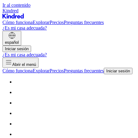
Ir al contenido
Kindred
Cómo funciona
Explorar
Precios
Preguntas frecuentes
¿Es mi casa adecuada?
español
Iniciar sesión
¿Es mi casa adecuada?
Abrir el menú
Cómo funciona
Explorar
Precios
Preguntas frecuentes
Iniciar sesión