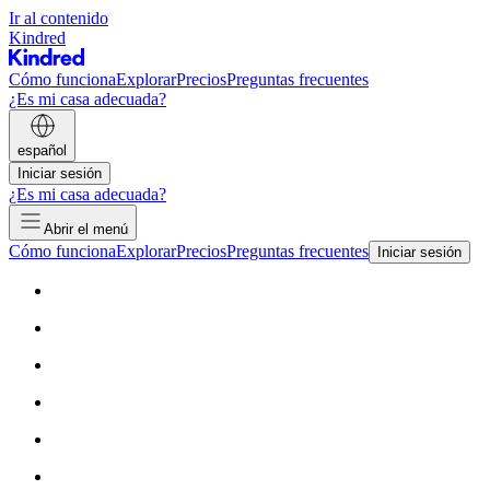
Ir al contenido
Kindred
Cómo funciona
Explorar
Precios
Preguntas frecuentes
¿Es mi casa adecuada?
español
Iniciar sesión
¿Es mi casa adecuada?
Abrir el menú
Cómo funciona
Explorar
Precios
Preguntas frecuentes
Iniciar sesión