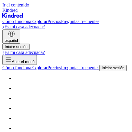
Ir al contenido
Kindred
Cómo funciona
Explorar
Precios
Preguntas frecuentes
¿Es mi casa adecuada?
español
Iniciar sesión
¿Es mi casa adecuada?
Abrir el menú
Cómo funciona
Explorar
Precios
Preguntas frecuentes
Iniciar sesión