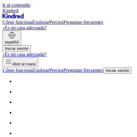
Ir al contenido
Kindred
Cómo funciona
Explorar
Precios
Preguntas frecuentes
¿Es mi casa adecuada?
español
Iniciar sesión
¿Es mi casa adecuada?
Abrir el menú
Cómo funciona
Explorar
Precios
Preguntas frecuentes
Iniciar sesión