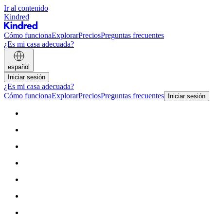
Ir al contenido
Kindred
Cómo funciona
Explorar
Precios
Preguntas frecuentes
¿Es mi casa adecuada?
español
Iniciar sesión
¿Es mi casa adecuada?
Cómo funciona
Explorar
Precios
Preguntas frecuentes
Iniciar sesión