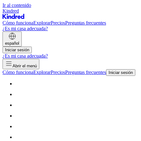
Ir al contenido
Kindred
Cómo funciona
Explorar
Precios
Preguntas frecuentes
¿Es mi casa adecuada?
español
Iniciar sesión
¿Es mi casa adecuada?
Abrir el menú
Cómo funciona
Explorar
Precios
Preguntas frecuentes
Iniciar sesión