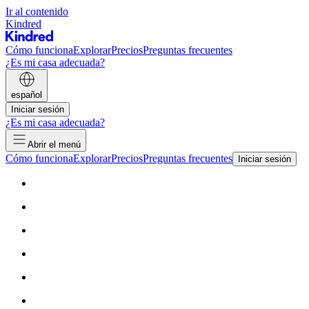
Ir al contenido
Kindred
Cómo funciona
Explorar
Precios
Preguntas frecuentes
¿Es mi casa adecuada?
español
Iniciar sesión
¿Es mi casa adecuada?
Abrir el menú
Cómo funciona
Explorar
Precios
Preguntas frecuentes
Iniciar sesión