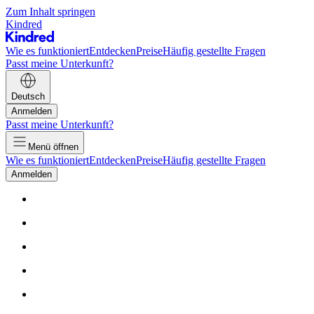
Zum Inhalt springen
Kindred
Wie es funktioniert
Entdecken
Preise
Häufig gestellte Fragen
Passt meine Unterkunft?
Deutsch
Anmelden
Passt meine Unterkunft?
Menü öffnen
Wie es funktioniert
Entdecken
Preise
Häufig gestellte Fragen
Anmelden