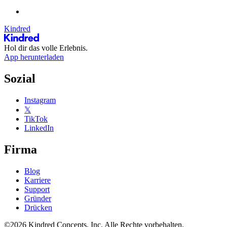
Kindred
Hol dir das volle Erlebnis.
App herunterladen
Sozial
Instagram
𝕏
TikTok
LinkedIn
Firma
Blog
Karriere
Support
Gründer
Drücken
©2026 Kindred Concepts, Inc. Alle Rechte vorbehalten.