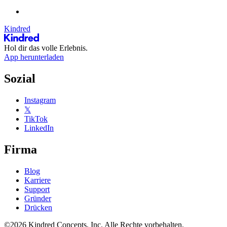
Kindred
Hol dir das volle Erlebnis.
App herunterladen
Sozial
Instagram
𝕏
TikTok
LinkedIn
Firma
Blog
Karriere
Support
Gründer
Drücken
©2026 Kindred Concepts, Inc. Alle Rechte vorbehalten.