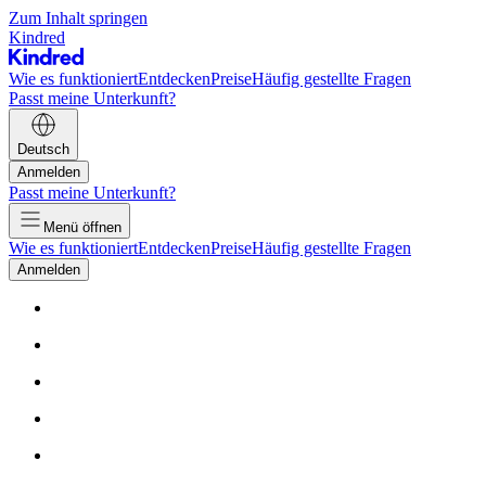
Zum Inhalt springen
Kindred
Wie es funktioniert
Entdecken
Preise
Häufig gestellte Fragen
Passt meine Unterkunft?
Deutsch
Anmelden
Passt meine Unterkunft?
Menü öffnen
Wie es funktioniert
Entdecken
Preise
Häufig gestellte Fragen
Anmelden