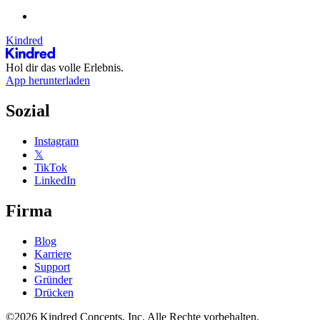
Kindred
Hol dir das volle Erlebnis.
App herunterladen
Sozial
Instagram
𝕏
TikTok
LinkedIn
Firma
Blog
Karriere
Support
Gründer
Drücken
©2026 Kindred Concepts, Inc. Alle Rechte vorbehalten.