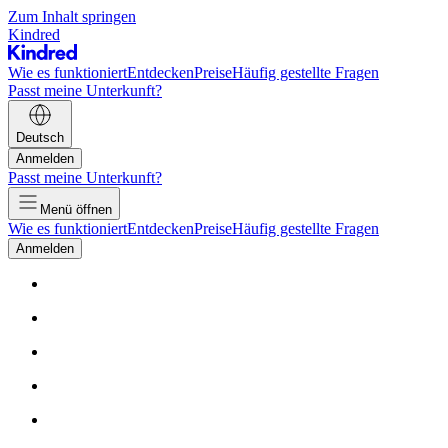
Zum Inhalt springen
Kindred
Wie es funktioniert
Entdecken
Preise
Häufig gestellte Fragen
Passt meine Unterkunft?
Deutsch
Anmelden
Passt meine Unterkunft?
Menü öffnen
Wie es funktioniert
Entdecken
Preise
Häufig gestellte Fragen
Anmelden