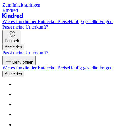
Zum Inhalt springen
Kindred
Wie es funktioniert
Entdecken
Preise
Häufig gestellte Fragen
Passt meine Unterkunft?
Deutsch
Anmelden
Passt meine Unterkunft?
Menü öffnen
Wie es funktioniert
Entdecken
Preise
Häufig gestellte Fragen
Anmelden