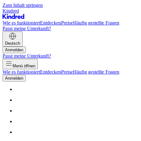
Zum Inhalt springen
Kindred
Wie es funktioniert
Entdecken
Preise
Häufig gestellte Fragen
Passt meine Unterkunft?
Deutsch
Anmelden
Passt meine Unterkunft?
Menü öffnen
Wie es funktioniert
Entdecken
Preise
Häufig gestellte Fragen
Anmelden