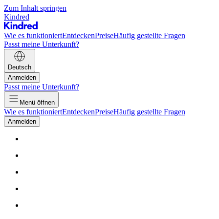
Zum Inhalt springen
Kindred
Wie es funktioniert
Entdecken
Preise
Häufig gestellte Fragen
Passt meine Unterkunft?
Deutsch
Anmelden
Passt meine Unterkunft?
Menü öffnen
Wie es funktioniert
Entdecken
Preise
Häufig gestellte Fragen
Anmelden