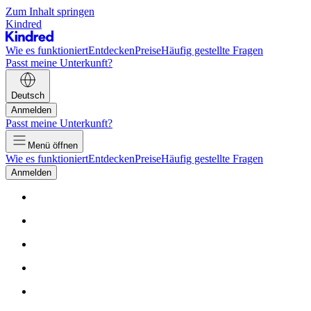
Zum Inhalt springen
Kindred
Wie es funktioniert
Entdecken
Preise
Häufig gestellte Fragen
Passt meine Unterkunft?
Deutsch
Anmelden
Passt meine Unterkunft?
Menü öffnen
Wie es funktioniert
Entdecken
Preise
Häufig gestellte Fragen
Anmelden