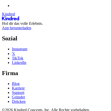
Kindred
Hol dir das volle Erlebnis.
App herunterladen
Sozial
Instagram
𝕏
TikTok
LinkedIn
Firma
Blog
Karriere
Support
Gründer
Drücken
©2026 Kindred Concepts, Inc. Alle Rechte vorbehalten.