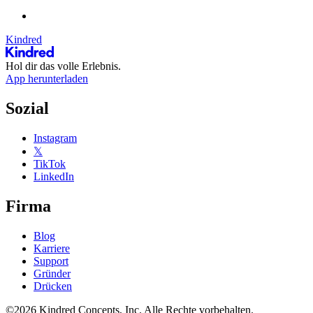
Kindred
Hol dir das volle Erlebnis.
App herunterladen
Sozial
Instagram
𝕏
TikTok
LinkedIn
Firma
Blog
Karriere
Support
Gründer
Drücken
©2026 Kindred Concepts, Inc. Alle Rechte vorbehalten.