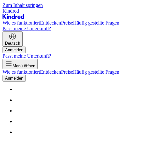
Zum Inhalt springen
Kindred
Wie es funktioniert
Entdecken
Preise
Häufig gestellte Fragen
Passt meine Unterkunft?
Deutsch
Anmelden
Passt meine Unterkunft?
Menü öffnen
Wie es funktioniert
Entdecken
Preise
Häufig gestellte Fragen
Anmelden