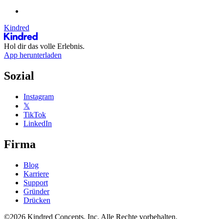
Kindred
Hol dir das volle Erlebnis.
App herunterladen
Sozial
Instagram
𝕏
TikTok
LinkedIn
Firma
Blog
Karriere
Support
Gründer
Drücken
©2026 Kindred Concepts, Inc. Alle Rechte vorbehalten.