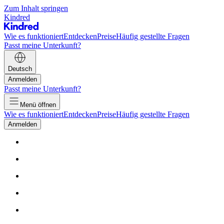
Zum Inhalt springen
Kindred
Wie es funktioniert
Entdecken
Preise
Häufig gestellte Fragen
Passt meine Unterkunft?
Deutsch
Anmelden
Passt meine Unterkunft?
Menü öffnen
Wie es funktioniert
Entdecken
Preise
Häufig gestellte Fragen
Anmelden