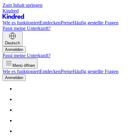
Zum Inhalt springen
Kindred
Wie es funktioniert
Entdecken
Preise
Häufig gestellte Fragen
Passt meine Unterkunft?
Deutsch
Anmelden
Passt meine Unterkunft?
Menü öffnen
Wie es funktioniert
Entdecken
Preise
Häufig gestellte Fragen
Anmelden