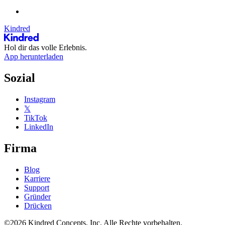
Kindred
Hol dir das volle Erlebnis.
App herunterladen
Sozial
Instagram
𝕏
TikTok
LinkedIn
Firma
Blog
Karriere
Support
Gründer
Drücken
©2026 Kindred Concepts, Inc. Alle Rechte vorbehalten.