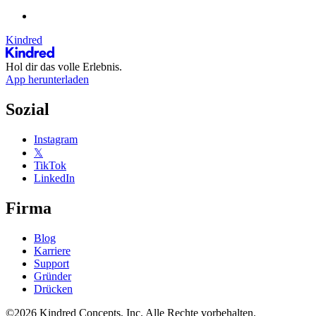
Kindred
Hol dir das volle Erlebnis.
App herunterladen
Sozial
Instagram
𝕏
TikTok
LinkedIn
Firma
Blog
Karriere
Support
Gründer
Drücken
©2026 Kindred Concepts, Inc. Alle Rechte vorbehalten.