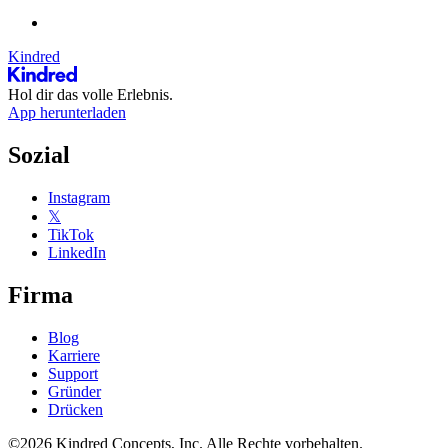
Kindred
Hol dir das volle Erlebnis.
App herunterladen
Sozial
Instagram
𝕏
TikTok
LinkedIn
Firma
Blog
Karriere
Support
Gründer
Drücken
©2026 Kindred Concepts, Inc. Alle Rechte vorbehalten.