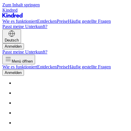
Zum Inhalt springen
Kindred
Wie es funktioniert
Entdecken
Preise
Häufig gestellte Fragen
Passt meine Unterkunft?
Deutsch
Anmelden
Passt meine Unterkunft?
Menü öffnen
Wie es funktioniert
Entdecken
Preise
Häufig gestellte Fragen
Anmelden