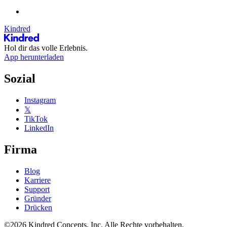
Kindred
Hol dir das volle Erlebnis.
App herunterladen
Sozial
Instagram
𝕏
TikTok
LinkedIn
Firma
Blog
Karriere
Support
Gründer
Drücken
©2026 Kindred Concepts, Inc. Alle Rechte vorbehalten.