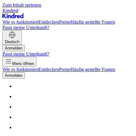
Zum Inhalt springen
Kindred
Wie es funktioniert
Entdecken
Preise
Häufig gestellte Fragen
Passt meine Unterkunft?
Deutsch
Anmelden
Passt meine Unterkunft?
Menü öffnen
Wie es funktioniert
Entdecken
Preise
Häufig gestellte Fragen
Anmelden