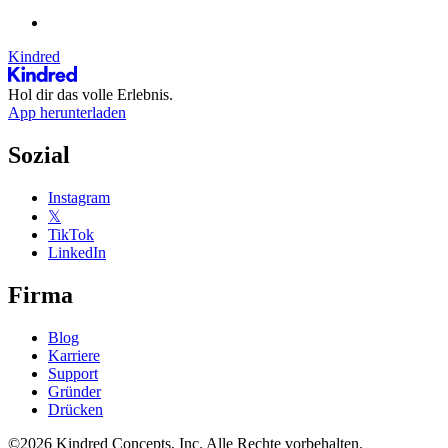
Kindred
Hol dir das volle Erlebnis.
App herunterladen
Sozial
Instagram
𝕏
TikTok
LinkedIn
Firma
Blog
Karriere
Support
Gründer
Drücken
©2026 Kindred Concepts, Inc. Alle Rechte vorbehalten.