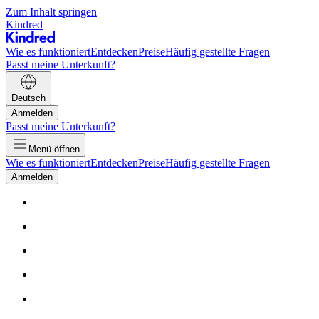
Zum Inhalt springen
Kindred
Wie es funktioniert
Entdecken
Preise
Häufig gestellte Fragen
Passt meine Unterkunft?
Deutsch
Anmelden
Passt meine Unterkunft?
Menü öffnen
Wie es funktioniert
Entdecken
Preise
Häufig gestellte Fragen
Anmelden