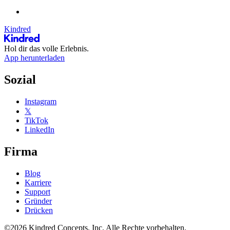
Kindred
Hol dir das volle Erlebnis.
App herunterladen
Sozial
Instagram
𝕏
TikTok
LinkedIn
Firma
Blog
Karriere
Support
Gründer
Drücken
©2026 Kindred Concepts, Inc. Alle Rechte vorbehalten.