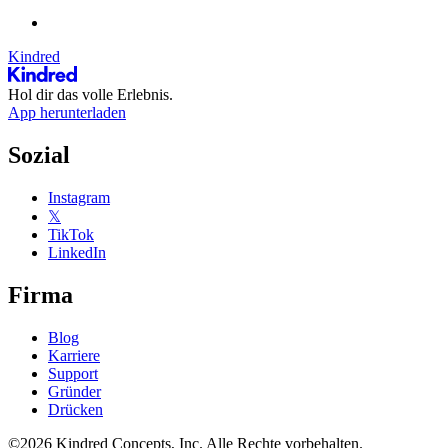
Kindred
Hol dir das volle Erlebnis.
App herunterladen
Sozial
Instagram
𝕏
TikTok
LinkedIn
Firma
Blog
Karriere
Support
Gründer
Drücken
©2026 Kindred Concepts, Inc. Alle Rechte vorbehalten.