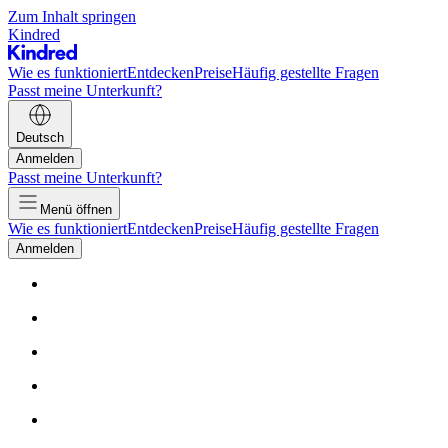
Zum Inhalt springen
Kindred
Wie es funktioniert
Entdecken
Preise
Häufig gestellte Fragen
Passt meine Unterkunft?
Deutsch
Anmelden
Passt meine Unterkunft?
Menü öffnen
Wie es funktioniert
Entdecken
Preise
Häufig gestellte Fragen
Anmelden