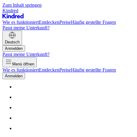
Zum Inhalt springen
Kindred
Wie es funktioniert
Entdecken
Preise
Häufig gestellte Fragen
Passt meine Unterkunft?
Deutsch
Anmelden
Passt meine Unterkunft?
Menü öffnen
Wie es funktioniert
Entdecken
Preise
Häufig gestellte Fragen
Anmelden